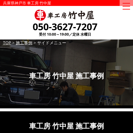
兵庫県神戸市 車工房 竹中屋
togg
nav
050-3627-7207
受付 10:00～19:00／定休 水曜日
TOP
>
施工事例
>
サイドメニュー
車工房 竹中屋 施工事例
車工房 竹中屋 施工事例